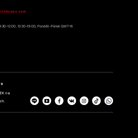
irtekvape.com
9:30–12:00, 13:30–19:00, Pondělí–Pátek GMT+8
ás
TEK na
ch.