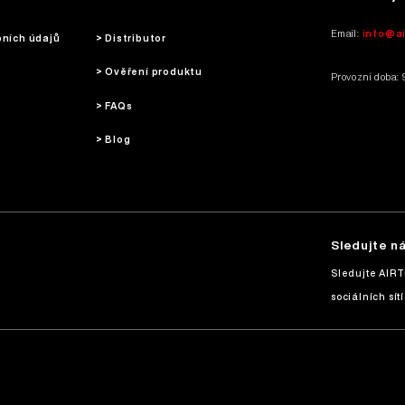
Email:
info@a
bních údajů
> Distributor
> Ověření produktu
Provozní doba: 
> FAQs
> Blog
Sledujte n
Sledujte AIR
sociálních sítí