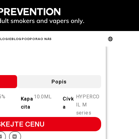
LOGIE
BLOG
PODPORA
O NÁS
A
OVĚŘENÍ PRODUKTU
O NÁS
KONTAKTUJTE NÁS
FAQ
É
HORKÉ
NOVÝ
É
Popis
5%
10.0ML
HYPERCO
Kapa
Cívk
IL M
cita
a
SLIM
FIT
GO
series
FIT PODS
SKEJTE CENU