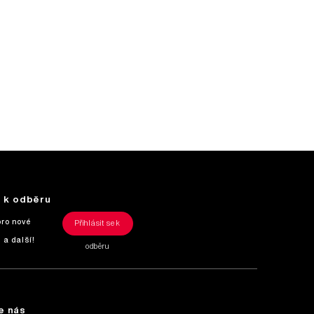
e k odběru
pro nové
Přihlásit se k
 a další!
odběru
e nás