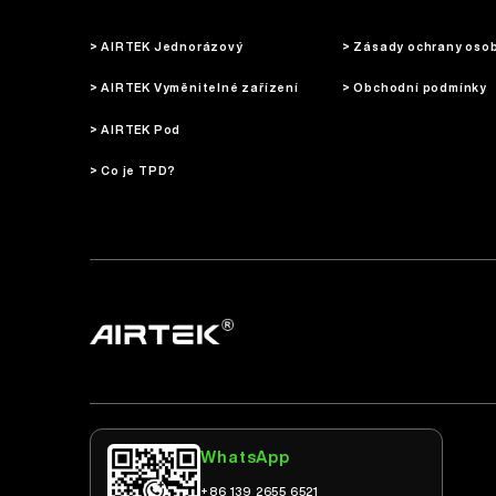
> AIRTEK Jednorázový
> Zásady ochrany oso
> AIRTEK Vyměnitelné zařízení
> Obchodní podmínky
> AIRTEK Pod
> Co je TPD?
WhatsApp
+86 139 2655 6521