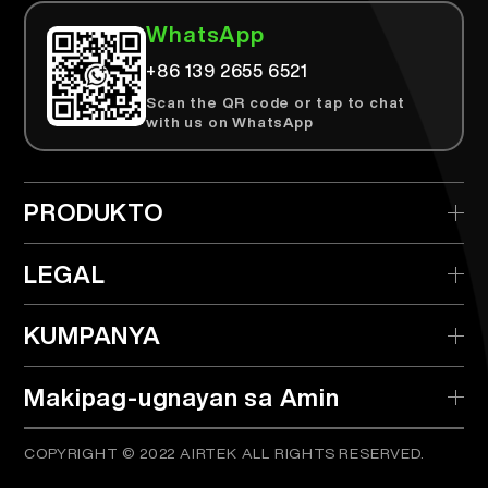
WhatsApp
+86 139 2655 6521
Scan the QR code or tap to chat
with us on WhatsApp
PRODUKTO
> AIRTEK na Pwedeng Itapon
LEGAL
> AIRTEK na Palitang Device
> Patakaran sa Privacy
KUMPANYA
> AIRTEK Pods
> Mga Termino at Kondisyon
> Ano ang TPD?
> Tagapamahagi
Makipag-ugnayan sa Amin
> Pag-verify ng Produkto
COPYRIGHT © 2022 AIRTEK ALL RIGHTS RESERVED.
info@airtekvape.com
Email:
> Mga Madalas na Tanong