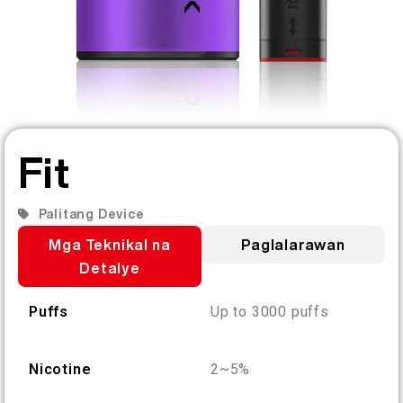
FIL
Tungkol sa Amin
Pag-verify ng Produkto
English
Makipag-ugnayan sa Amin
FAQ
Español
Fit
Русский
Palitang Device
Mga Teknikal na
Paglalarawan
Deutsch
Detalye
日本語
Puffs
Up to 3000 puffs
繁體中文
Nicotine
2~5%