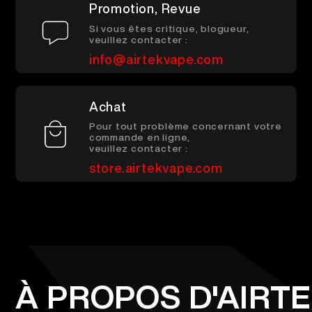
Promotion, Revue
FR
À PROPOS DE NOUS
VÉRIFICATION DU PRODUIT
Si vous êtes critique, blogueur,
veuillez contacter :
info@airtekvape.com
English
CONTACTEZ-NOUS
FAQ
Achat
Español
Pour tout problème concernant votre
commande en ligne,
veuillez contacter :
Русский
store.airtekvape.com
Deutsch
日本語
繁體中文
À PROPOS D'AIRT