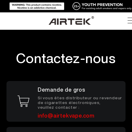
PRODUITS
Contactez-nous
BOUTIQUE EN LIGNE
TOUS
HAUTE TECHNOLOGIE
BOUTIQUE EN LIGNE
VAPEJETABLE
Demande de gros
BLOG
DISPOSITIF REMPLAÇABLE
Si vous êtes distributeur ou revendeur
de cigarettes électroniques,
veuillez contacter :
SUPPORT
BLOG
PODS REMPLAÇABLES
info@airtekvape.com
À PROPOS
KITS MÉDIAS