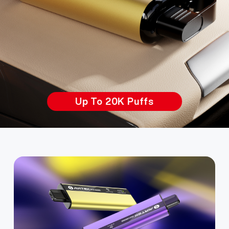
ТЕЛЕКТУАЛЬНИЙ ЧИП З НИЗЬКИМ СПОЖИВАН
ТЕЛЕКТУАЛЬНИЙ ЧИП З НИЗЬКИМ СПОЖИВАН
Двійні рідини, сітка та чіп-контроль.
Sleek Design & Real-time Display
Текстура з рельєфним малюнком
Преміальний візуальний досвід
Регулювання потужності
UK
ПРО НАС
ВЕРИФІКАЦІЯ ПРОДУКТУ
3-РІВНЕВЕ РЕГУЛЮВАННЯ ПОТУЖНОСТІ
3-РІВНЕВЕ РЕГУЛЮВАННЯ ПОТУЖНОСТІ
Ультратонкий метал
Up Tp 30K Puffs
Up To 20K Puffs
Заміна пристрою
50K Пухів
English
ЗВ'ЯЗАТИСЬ З НАМИ
ЧАСТІ ЗАПИТАННЯ
LED ДІСПЛЕЙ ТАНЦЮЮЧОЇ ПОТУЖНОСТІ
LED ДІСПЛЕЙ ТАНЦЮЮЧОЇ ПОТУЖНОСТІ
Zero Charging, Maximum Puffs
4 Регульовані рівні охолодження
Куріть Світло, Будьте Світлом
Яскравий OLED дисплей
МЕГА ДІСПЛЕЙ
Двійні рідини, сітка та чіп-контроль.
ТЕЛЕКТУАЛЬНИЙ ЧИП З НИЗЬКИМ СПОЖИВАН
ТЕЛЕКТУАЛЬНИЙ ЧИП З НИЗЬКИМ СПОЖИВАН
Двійні рідини, сітка та чіп-контроль.
Sleek Design & Real-time Display
Текстура з рельєфним малюнком
Преміальний візуальний досвід
Регулювання потужності
Español
50K Пухів
3-РІВНЕВЕ РЕГУЛЮВАННЯ ПОТУЖНОСТІ
3-РІВНЕВЕ РЕГУЛЮВАННЯ ПОТУЖНОСТІ
Ультратонкий метал
Up Tp 30K Puffs
Up To 20K Puffs
Заміна пристрою
50K Пухів
4 Регульовані рівні охолодження
Русский
Двійні рідини, сітка та чіп-контроль.
Deutsch
50K Пухів
日本語
繁體中文