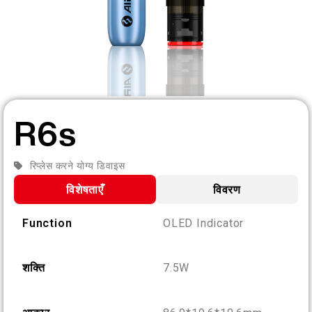
HI
हमारे बारे में
उत्पाद सत्यापन
English
संपर्क करें
अक्सर पूछे जाने वाले प्रश्न
Español
R6s
Русский
रिप्लेस करने योग्य डिवाइस
विशेषताएँ
विवरण
Deutsch
Function
OLED Indicator
日本語
शक्ति
7.5W
繁體中文