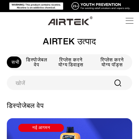
AIRTEK उत्पाद
उत्पाद
डिस्पोजेबल
रिप्लेस करने
रिप्लेस करने
ऑनलाइन स्टोर
सभी
सभी
वेप
योग्य डिवाइस
योग्य पॉड्स
उच्च तकनीक
ऑनलाइन स्टोर
डिस्पोजेबल वेप
ब्लॉग
रिप्लेस करने योग्य डिवाइस
डिस्पोजेबल वेप
सहायता
ब्लॉग
रिप्लेस करने योग्य पॉड्स
नई आगमन
हमारे बारे में
मीडिया किट्स