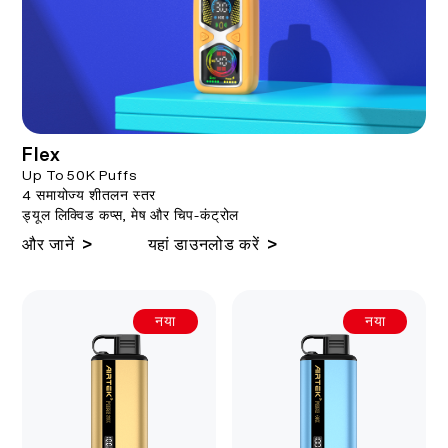
HI
हमारे बारे में
उत्पाद सत्यापन
English
संपर्क करें
अक्सर पूछे जाने वाले प्रश्न
Español
Flex
Up To 50K Puffs
4 समायोज्य शीतलन स्तर
Русский
ड्यूल लिक्विड कप्स, मेष और चिप-कंट्रोल
>
>
और जानें
यहां डाउनलोड करें
Deutsch
नया
नया
日本語
繁體中文