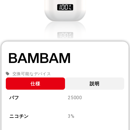
JA
私たちについて
製品認証
English
お問い合わせ
よくある質問
Español
BAMBAM
Русский
交換可能なデバイス
Deutsch
仕様
説明
パフ
25000
日本語
繁體中文
ニコチン
3%