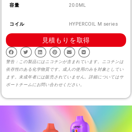
More >
容量
20.0ML
コイル
HYPERCOIL M series
見積もりを取得
警告：この製品にはニコチンが含まれています。ニコチンは
依存性のある化学物質です。成人の使用のみを対象としてい
ます。未成年者には販売されていません。詳細についてはサ
ポートチームにお問い合わせください。