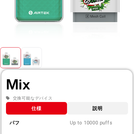
JA
私たちについて
製品認証
English
お問い合わせ
よくある質問
Español
Русский
Mix
Deutsch
交換可能なデバイス
日本語
仕様
説明
繁體中文
パフ
Up to 10000 puffs