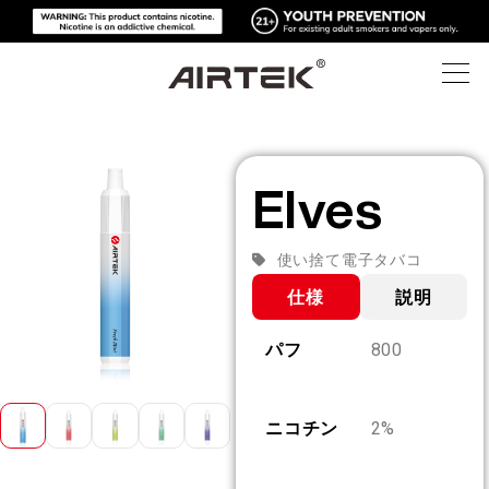
製品
Elves
オンラインショップ
すべて
使い捨て電子タバコ
ハイテク
オンラインショップ
使い捨て電子タバコ
仕様
説明
ブログ
パフ
800
交換可能なデバイス
サポート
ブログ
交換可能なポッド
ニコチン
2%
概要
メディアキット