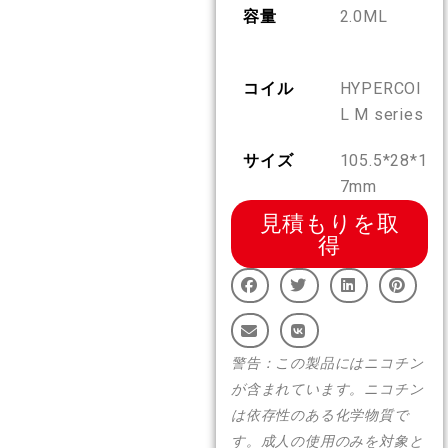
容量
2.0ML
JA
私たちについて
製品認証
コイル
HYPERCOI
English
お問い合わせ
よくある質問
L M series
Español
サイズ
105.5*28*1
7mm
Русский
見積もりを取
得
Deutsch
日本語
警告：この製品にはニコチン
が含まれています。ニコチン
繁體中文
は依存性のある化学物質で
す。成人の使用のみを対象と