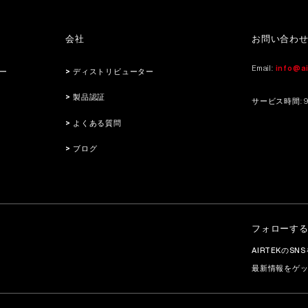
会社
お問い合わ
Email:
info@a
ー
> ディストリビューター
> 製品認証
サービス時間: 9:3
> よくある質問
> ブログ
フォローす
AIRTEKのS
最新情報をゲ