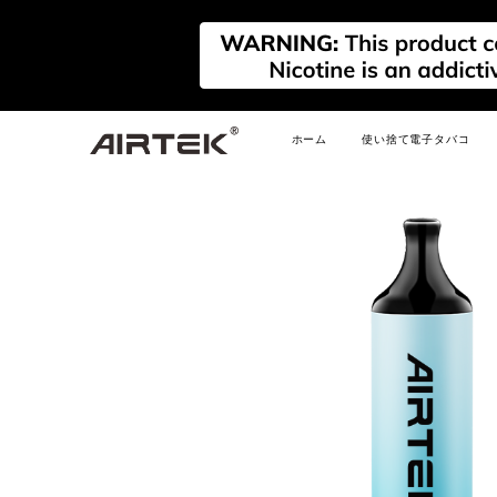
ホーム
使い捨て電子タバコ
新しい
新しい
新しい
FLEX
AIRPLAY REFILLABLE
AIRPLAY
PRIM
PODS