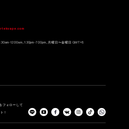
せ
irtekvape.com
0am-12:00am, 1:30pm-7:00pm, 月曜日〜金曜日 GMT+8
る
NSをフォローして
ット！