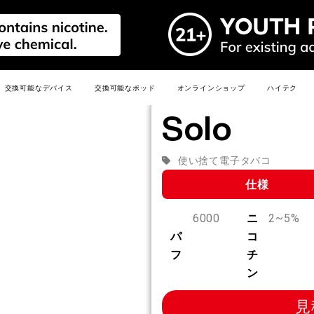
交換可能なデバイス
交換可能なポッド
オンラインショップ
ハイテク
Solo
メディアキ
新しい
人気
新しい
人気
新しい
人気
人気
人気
人気
使い捨て電子タバコ
仕様
6000
ニ
2~5%
パ
コ
E
R6
PRIME 40K
R6S
LEADER
MIX
フ
チ
3.0ML R6 MAX PODS
2.0ML R6 PRO PODS
MIX PODS
ン
詳細を見る >
詳細を見る >
見
詳細を見る >