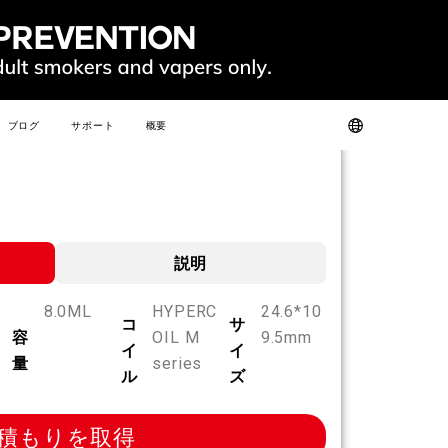
ブログ
サポート
概要
ット
製品認証
私たちについて
よくある質問
お問い合わせ
人気
新しい
説明
8.0ML
HYPERC
24.6*10
コ
サ
容
OIL M
9.5mm
イ
イ
SLIM
FIT
GO
量
series
FIT PODS
ル
ズ
積もりを取得