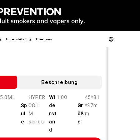
g
Unterstützung
Über uns
Produktverifizierung
Über uns
Kontaktieren Sie uns
FAQ
S
HEISS
NEU
S
Beschreibung
5.0ML
HYPER
Wi
1.0Ω
45*81
Sp
COIL
de
Gr
*27m
SLIM
FIT
GO
ul
M
rst
öß
m
FIT PODS
e
series
an
e
d