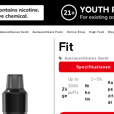
stauschbares Gerät
Austauschbare Pods
Online-Shop
High-Tech
Blo
Fit
Medienkits
NEU
HEISS
NEU
HEISS
NEU
HEIS
HEISS
HEISS
HEIS
Austauschbares Gerät
Spezifikationen
Up to
2~5%
Ka
3000
Ni
Zü
pa
E
R6
PRIME 40K
R6S
LEADER
MIX
puffs
ko
3.0ML R6 MAX PODS
2.0ML R6 PRO PODS
MIX PODS
ge
zit
tin
ät
Mehr erfahren >
Mehr erfahren >
Mehr erfahren >