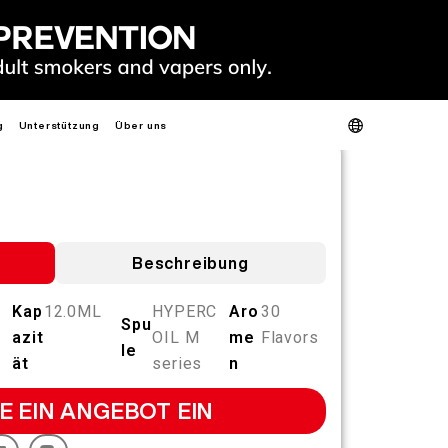
g
Unterstützung
Über uns
Produktverifizierung
Über uns
Kontaktieren Sie uns
FAQ
S
HEISS
NEU
S
Beschreibung
Kap
12.0ML
HYPERC
Aro
30
Spu
azit
OIL M
me
Flavors
le
SLIM
FIT
GO
ät
series
n
FIT PODS
E EIN ANGEBOT EIN