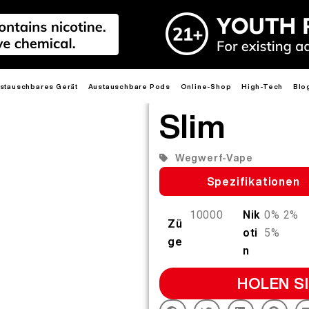
stauschbares Gerät
Austauschbare Pods
Online-Shop
High-Tech
Blo
Slim
Medienkits
NEU
HEISS
NEU
HEISS
NEU
HEIS
HEISS
HEISS
HEIS
Wegwerf-Vape
Spezifikationen
10000
Nik
0% 2%
Zü
oti
5%
ge
E
R6
PRIME 40K
R6S
LEADER
MIX
n
3.0ML R6 MAX PODS
2.0ML R6 PRO PODS
MIX PODS
HOLEN SI
Mehr erfahren >
Mehr erfahren >
Mehr erfahren >