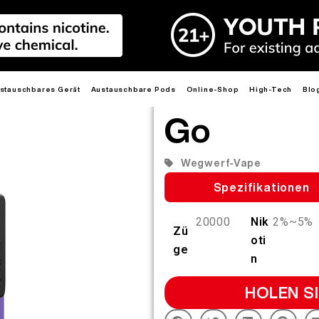
stauschbares Gerät
Austauschbare Pods
Online-Shop
High-Tech
Blo
Go
Medienkits
NEU
HEISS
NEU
HEISS
NEU
HEIS
HEISS
HEISS
HEIS
Wegwerf-Vape
Spezifikationen
20000
Nik
2%~5%
Zü
oti
ge
E
R6
PRIME 40K
R6S
LEADER
MIX
n
3.0ML R6 MAX PODS
2.0ML R6 PRO PODS
MIX PODS
HOLEN SI
Mehr erfahren >
Mehr erfahren >
Mehr erfahren >