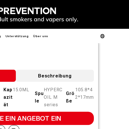
g
Unterstützung
Über uns
Produktverifizierung
Über uns
Kontaktieren Sie uns
FAQ
S
HEISS
NEU
S
Beschreibung
Kap
15.0ML
HYPERC
105.8*4
Spu
Grö
azit
OIL M
2*17mm
le
ße
SLIM
FIT
GO
ät
series
FIT PODS
E EIN ANGEBOT EIN