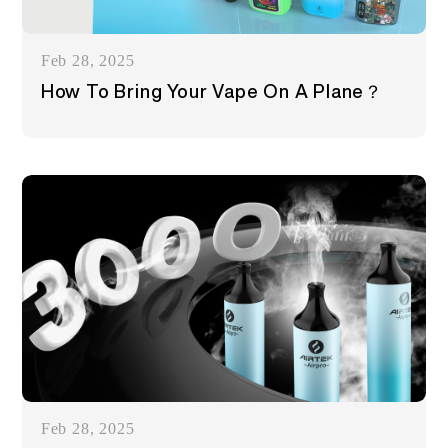
ES
SOBRE NOSOTROS
VERIFICACIÓN DE PRODUCTO
Feb 28, 2025
English
How To Bring Your Vape On A Plane？
CONTÁCTANOS
PREGUNTAS FRECUENTES
Español
Русский
Deutsch
日本語
繁體中文
Feb 28, 2025