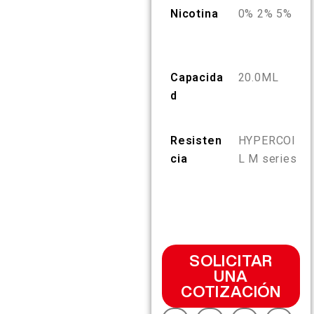
Nicotina
0% 2% 5%
ES
SOBRE NOSOTROS
VERIFICACIÓN DE PRODUCTO
English
CONTÁCTANOS
PREGUNTAS FRECUENTES
Capacida
20.0ML
d
Español
Resisten
HYPERCOI
Русский
cia
L M series
Deutsch
日本語
SOLICITAR
UNA
繁體中文
COTIZACIÓN