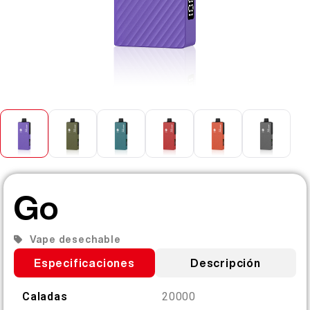
ES
SOBRE NOSOTROS
VERIFICACIÓN DE PRODUCTO
English
CONTÁCTANOS
PREGUNTAS FRECUENTES
Español
Русский
Deutsch
Go
日本語
Vape desechable
Especificaciones
Descripción
繁體中文
Caladas
20000