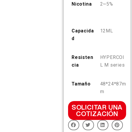
Nicotina
2~5%
ES
SOBRE NOSOTROS
VERIFICACIÓN DE PRODUCTO
English
CONTÁCTANOS
PREGUNTAS FRECUENTES
Capacida
12ML
d
Español
Resisten
HYPERCOI
Русский
cia
L M series
Deutsch
Tamaño
48*24*87m
m
日本語
SOLICITAR UNA
COTIZACIÓN
繁體中文