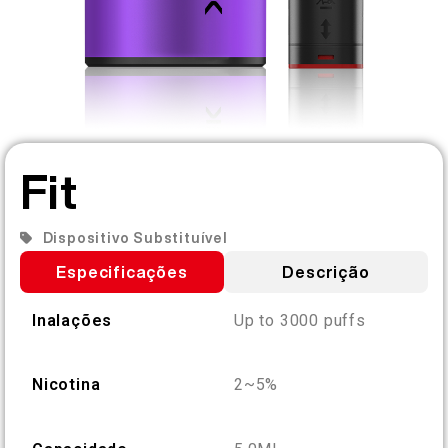
PT
SOBRE NÓS
VERIFICAÇÃO DE PRODUTO
English
ENTRE EM CONTATO
PERGUNTAS FREQUENTES
Español
Fit
Русский
Dispositivo Substituível
Especificações
Descrição
Deutsch
Inalações
Up to 3000 puffs
日本語
Nicotina
2~5%
繁體中文