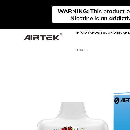
INÍCIO
VAPORIZADOR DESCART
SOBRE
NOVO
NOVO
NOVO
FLEX
AIRPLAY REFILLABLE
AIRPLAY
PRIM
PODS