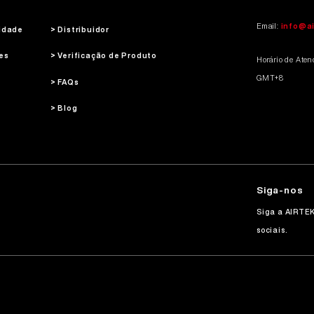
Email:
info@a
cidade
> Distribuidor
es
> Verificação de Produto
Horário de Aten
GMT+8
> FAQs
> Blog
Siga-nos
Siga a AIRTEK
sociais.