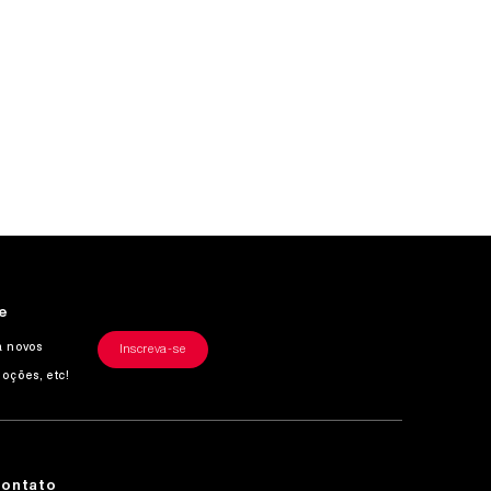
e
a novos
Inscreva-se
oções, etc!
Contato