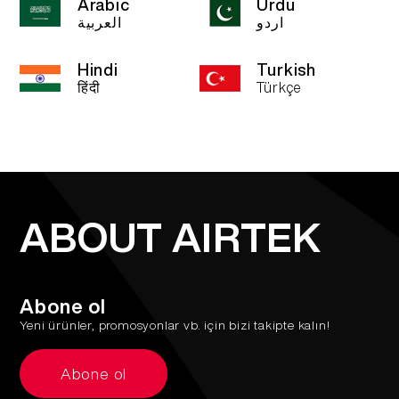
Arabic
Urdu
اردو
العربية
Hindi
Turkish
हिंदी
Türkçe
ABOUT AIRTEK
Abone ol
Yeni ürünler, promosyonlar vb. için bizi takipte kalın!
Abone ol