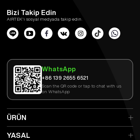
Bizi Takip Edin
AIRTEK'i sosyal medyada takip edin.
WhatsApp
+86 139 2655 6521
Scan the QR code or tap to chat with us
on WhatsApp
ÜRÜN
> AIRTEK Tek Kullanımlık
YASAL