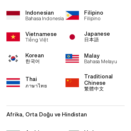
More >
Indonesian
Filipino
Bahasa Indonesia
Filipino
Japanese
Vietnamese
日本語
Tiếng Việt
Korean
Malay
한국어
Bahasa Melayu
Traditional
Thai
Chinese
ภาษาไทย
繁體中文
Afrika, Orta Doğu ve Hindistan