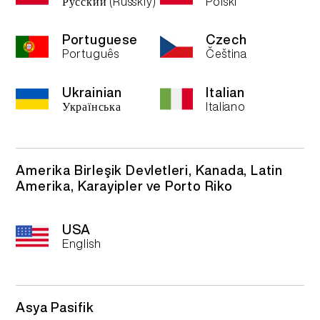
Русский (Russkiy)
Polski
TR
HAKKIMIZDA
ÜRÜN DOĞRULAMA
Portuguese
Czech
Português
Čeština
English
BİZE ULAŞIN
SSS
Ukrainian
Italian
Українська
Italiano
Español
Русский
Amerika Birleşik Devletleri, Kanada, Latin
Amerika, Karayipler ve Porto Riko
Deutsch
USA
日本語
English
繁體中文
Asya Pasifik