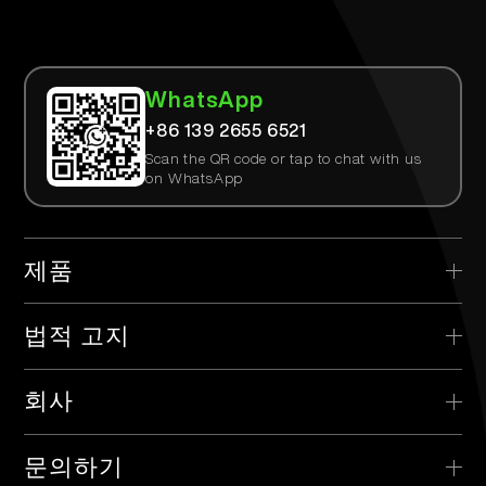
WhatsApp
+86 139 2655 6521
Scan the QR code or tap to chat with us
on WhatsApp
제품
> AIRTEK 일회용
법적 고지
> AIRTEK 교체 가능한 기기
> 개인정보 보호정책
회사
> AIRTEK 팟
> 이용 약관
> TPD란 무엇인가요?
> 유통업체
문의하기