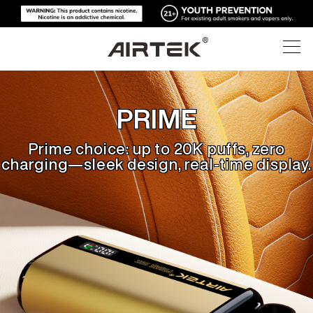
제품
AIRPLAY
LEADER
PRIME
PRIME
FLEX
FLEX
SLIM
R6
R6
온라인 스토어
모두
크리스탈과 금속, 강력한 심장, 순수한 기쁨
주요 오픈 시스템 POD, 트렌디한 DIY 경험.
더 많은 전력. 더 많은 액상. 더 많은 즐거움
더 많은 전력. 더 많은 액상. 더 많은 즐거움
초슬림 메탈 바디, OLED, 프리미엄 경험.
Prime choice: up to 20K puffs, zero
Prime choice: up to 20K puffs, zero
정밀 제어, 향상된 증기 경험
정밀 제어, 향상된 증기 경험
charging—sleek design, real-time display.
charging—sleek design, real-time display.
하이테크
온라인 스토어
일회용 전자담배
블로그
교체 가능한 기기
지원
블로그
교체 가능한 팟
소개
미디어 키트