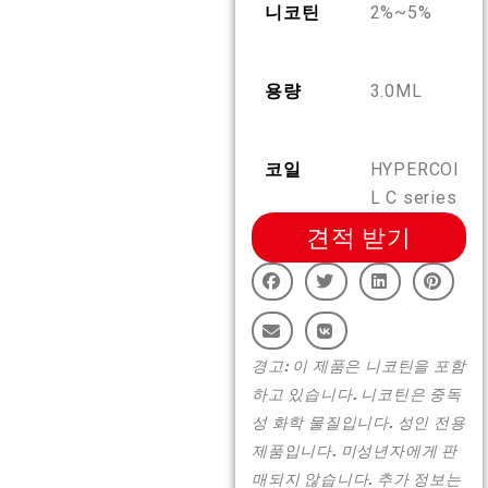
니코틴
2%~5%
KO
회사 소개
제품 인증
용량
3.0ML
English
문의하기
자주 묻는 질문
Español
코일
HYPERCOI
L C series
Русский
견적 받기
Deutsch
경고: 이 제품은 니코틴을 포함
日本語
하고 있습니다. 니코틴은 중독
성 화학 물질입니다. 성인 전용
繁體中文
제품입니다. 미성년자에게 판
매되지 않습니다. 추가 정보는