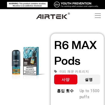
제품
R6 MAX
온라인 스토어
모두
Pods
하이테크
온라인 스토어
일회용 전자담배
미리 채운 카트리지
블로그
교체 가능한 기기
사양
설명
지원
블로그
교체 가능한 팟
흡입 횟수
Up to 1500
puffs
소개
미디어 키트