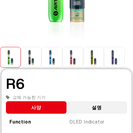
KO
회사 소개
제품 인증
English
문의하기
자주 묻는 질문
Español
Русский
R6
Deutsch
교체 가능한 기기
日本語
사양
설명
繁體中文
Function
OLED Indicator