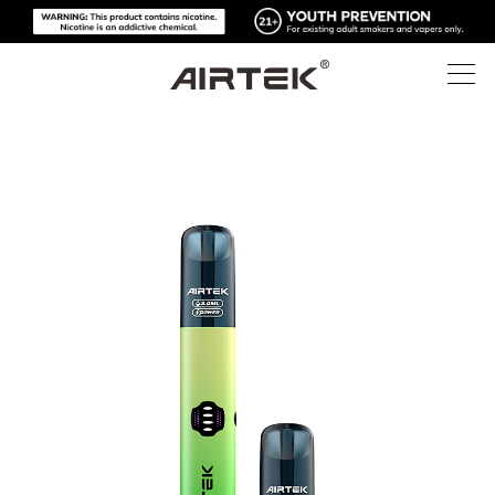
제품
온라인 스토어
모두
하이테크
온라인 스토어
일회용 전자담배
블로그
교체 가능한 기기
지원
블로그
교체 가능한 팟
소개
미디어 키트