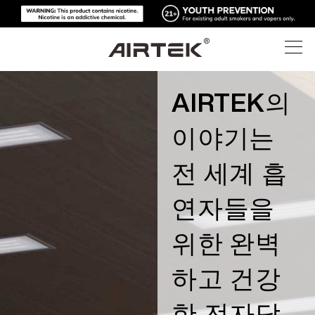
AIRTEK의
제품
이야기는
온라인 스토어
모두
전 세계 흡
하이테크
온라인 스토어
일회용 전자담배
연자들을
블로그
교체 가능한 기기
위한 완벽
지원
블로그
교체 가능한 팟
하고 건강
소개
미디어 키트
한 전자담