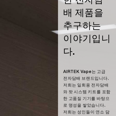
KO
회사 소개
배 제품을
제품 인증
추구하는
English
문의하기
자주 묻는 질문
이야기입니
Español
다.
Русский
Deutsch
AIRTEK Vape는 고급
전자담배 브랜드입니다.
저희는 일회용 전자담배
日本語
와 팟 시스템 키트를 포함
한 고품질 기기를 바탕으
繁體中文
로 명성을 쌓았습니다.
저희는 성인들이 연소 담