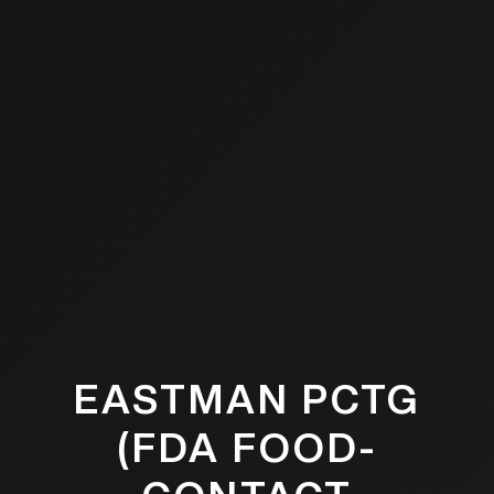
EASTMAN PCTG
(FDA FOOD-