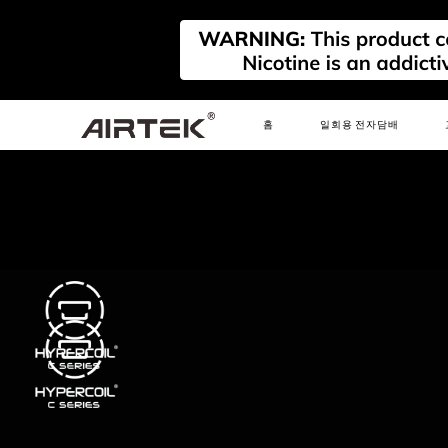
C
S
EXTENDED LIFES
홈
일회용 전자담배
THE HYPERCOIL C SERIES ACHIEVES UP TO 
새로운
새로운
새로운
FLEX
AIRPLAY REFILLABLE
AIRPLAY
PRIM
PODS