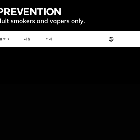
IES
 AND STABILITY,
블로그
지원
소개
RMANCE THAN CONVENTIONAL CERAMIC COILS.
트
제품 인증
회사 소개
자주 묻는 질문
문의하기
핫
새로운
SLIM
FIT
GO
FIT PODS