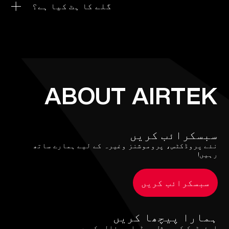
ذخیرہ کیا جائے۔
گلے کا ہٹ کیا ہے؟
More >
گلے کا ہٹ وہ احساس ہے جو آپ کے گلے میں اس وقت ہوتا ہے
جب آپ روایتی سگریٹ سے سانس لیتے ہیں۔ کچھ لوگ اس سے
لطف اندوز ہوتے ہیں اور ویپنگ کرتے وقت اس تجربے کی
نقل کرنا چاہتے ہیں، جبکہ دیگر لوگ ویپنگ ڈیوائسز کو
ترجیح دیتے ہیں جو اس احساس کو کم سے کم کریں۔
ABOUT AIRTEK
سبسکرائب کریں
نئے پروڈکٹس، پروموشنز وغیرہ کے لیے ہمارے ساتھ
رہیں!
سبسکرائب کریں
ہمارا پیچھا کریں
ایئرٹیک کو سوشل میڈیا پر فالو کریں