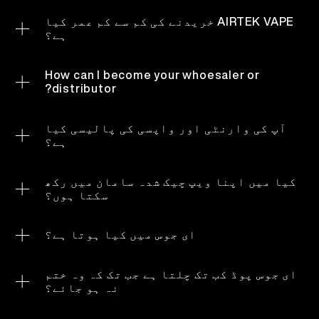
مائع ختم ہو جائے تو اسے استعمال کر کے پھینک دیا
UR
AIRTEK VAPE خریدنے کی کم سے کم عمر کیا
ہمارے بارے میں
پروڈکٹ تصدیق
جائے۔ تاہم، دیگر ویپ کی طرح ڈسپوزایبل ویپ میں
ہے؟
نیکوٹین، ذائقے، پروپیلین گلائیکول اور گلیسرین شامل
ہم صرف 21 سال سے زیادہ عمر والوں کو فروخت کرتے ہیں۔
English
ہو سکتے ہیں، جو ایک ایروسل میں تبدیل ہو کر صارفین کے
ہم سے رابطہ کریں
سوالات
How can I become your whoesaler or
سانس کے ذریعے داخل ہوتے ہیں۔ ان میں سے کوئی بھی
distributor?
استعمال کے لیے محفوظ نہیں ہے۔
براہ کرم ہمارا درخواست فارم پُر کریں
یہاں
.
Español
آپ کی وارنٹی اور واپسی کی پالیسی کیا
ہے؟
Русский
AIRTEK VAPE ویب سائٹ سے براہ راست خریدی گئی کسی بھی
مصنوعات کے لیے ہماری واپسی کی پالیسی وصولی کی
کیا میں اپنا ویپ چیک شدہ سامان میں رکھ
تاریخ سے 90 دن تک درست ہے۔ 90 دن کی وارنٹی میں
سکتا ہوں؟
Deutsch
حادثات، زیادتی، جدا کرنے، تبدیل شدہ تخصیصات یا
آپ اپنا ویپ اپنے کیری آن سامان میں لے جا سکتے ہیں
صارفین کے غلط استعمال سے ہونے والے نقصانات شامل
لیکن اسے چیک شدہ سامان میں ذخیرہ نہیں کیا جا سکتا۔
ای جوس میں کیا ہوتا ہے؟
日本語
نہیں ہیں۔
ویپ جوس یا ای مائع وہ مائع ہے جو ایروسل بادل میں
تبدیل ہوتا ہے۔ ویپ جوس عموماً تین اجزاء پر مشتمل
ای جوس پوڈ کب تک چلتا ہے جب تک کہ وہ ختم
繁體中文
ہوتا ہے: پروپیلین گلائیکول اور/یا گلیسرین، ذائقہ
نہ ہو جائے؟
سازی کے کیمیکلز اور نیکوٹین۔
12 ماہ وہ مدت ہے جب آپ کے ای جوس پوڈز کو درست طریقے سے