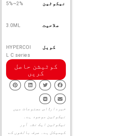
نیکوٹین
2%~5%
UR
ہمارے بارے میں
پروڈکٹ تصدیق
صلاحیت
3.0ML
English
ہم سے رابطہ کریں
سوالات
Español
کویل
HYPERCOI
L C series
Русский
کوٹیشن حاصل
کریں
Deutsch
日本語
خبردار: اس مصنوعات میں
نیکوٹین موجود ہے۔
繁體中文
نیکوٹین ایک نشہ آور
کیمیکل ہے۔ صرف بالغوں کے