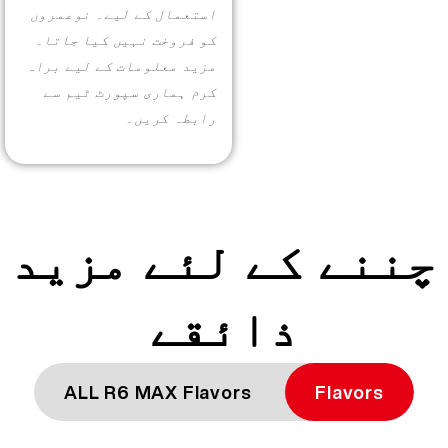
More >
استعمال کے لیے۔ نوعمروں
کو فروخت نہیں کیا جاتا۔
مزید معلومات کے لیے براہ
کرم ہماری سپورٹ ٹیم سے
رابطہ کریں۔
چننے کے لئے مزید
ذائقے
ALL R6 MAX Flavors
Flavors