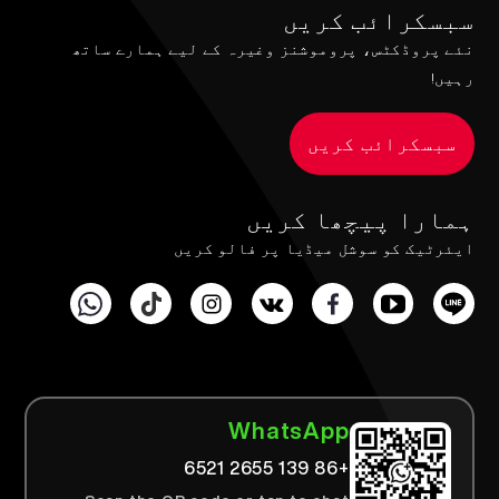
سبسکرائب کریں
نئے پروڈکٹس، پروموشنز وغیرہ کے لیے ہمارے ساتھ
رہیں!
سبسکرائب کریں
ہمارا پیچھا کریں
ایئرٹیک کو سوشل میڈیا پر فالو کریں
WhatsApp
+86 139 2655 6521