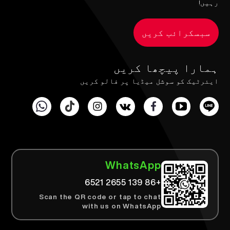
رہیں!
سبسکرائب کریں
ہمارا پیچھا کریں
ایئرٹیک کو سوشل میڈیا پر فالو کریں
WhatsApp
+86 139 2655 6521
Scan the QR code or tap to chat
with us on WhatsApp