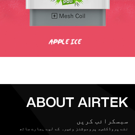
ABOUT AIRTEK
سبسکرائب کریں
نئے پروڈکٹس، پروموشنز وغیرہ کے لیے ہمارے ساتھ