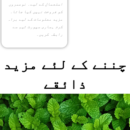
More >
استعمال کے لیے۔ نوعمروں
کو فروخت نہیں کیا جاتا۔
مزید معلومات کے لیے براہ
کرم ہماری سپورٹ ٹیم سے
رابطہ کریں۔
چننے کے لئے مزید
ذائقے