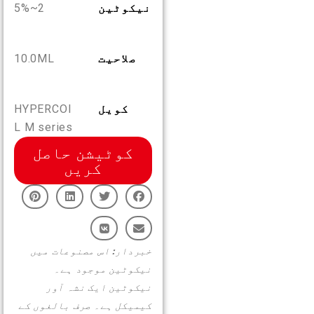
نیکوٹین
2~5%
UR
ہمارے بارے میں
پروڈکٹ تصدیق
صلاحیت
10.0ML
English
ہم سے رابطہ کریں
سوالات
Español
کویل
HYPERCOI
L M series
Русский
کوٹیشن حاصل
کریں
Deutsch
日本語
خبردار: اس مصنوعات میں
نیکوٹین موجود ہے۔
繁體中文
نیکوٹین ایک نشہ آور
کیمیکل ہے۔ صرف بالغوں کے