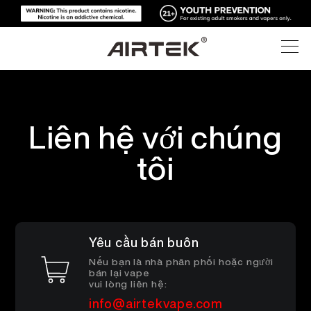
SẢN PHẨM
Liên hệ với chúng
CỬA HÀNG TRỰC TUYẾN
TẤT CẢ
tôi
CÔNG NGHỆ CAO
CỬA HÀNG TRỰC TUYẾN
VAPE DÙNG MỘT LẦN
BLOG
MÁY CÓ THỂ THAY THẾ
Yêu cầu bán buôn
HỖ TRỢ
BLOG
Nếu bạn là nhà phân phối hoặc người
POD CÓ THỂ THAY THẾ
bán lại vape
vui lòng liên hệ:
VỀ CHÚNG TÔI
BỘ DỮ LIỆU TRUYỀN THÔNG
info@airtekvape.com