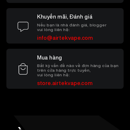
VI
VỀ CHÚNG TÔI
XÁC MINH SẢN PHẨM
Khuyến mãi, Đánh giá
Nếu bạn là nhà đánh giá, blogger
English
LIÊN HỆ CHÚNG TÔI
vui lòng liên hệ:
CÂU HỎI THƯỜNG GẶP
info@airtekvape.com
Español
Mua hàng
Русский
Bất kỳ vấn đề nào về đơn hàng của bạn
trên cửa hàng trực tuyến,
vui lòng liên hệ:
Deutsch
store.airtekvape.com
日本語
繁體中文