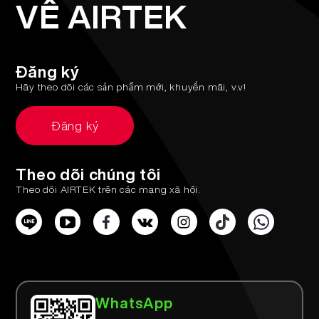
VỀ AIRTEK
More >
Đăng ký
Hãy theo dõi các sản phẩm mới, khuyến mãi, v.v!
Đăng ký
Theo dõi chúng tôi
Theo dõi AIRTEK trên các mạng xã hội.
WhatsApp