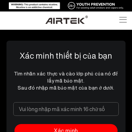
SẢN PHẨM
Xác minh thiết bị của bạn
CỬA HÀNG TRỰC TUYẾN
TẤT CẢ
Tìm nhãn xác thực và cào lớp phủ của nó để
CÔNG NGHỆ CAO
CỬA HÀNG TRỰC TUYẾN
VAPE DÙNG MỘT LẦN
lấy mã bảo mật.
Sau đó nhập mã bảo mật của bạn ở dưới.
BLOG
MÁY CÓ THỂ THAY THẾ
HỖ TRỢ
BLOG
POD CÓ THỂ THAY THẾ
VỀ CHÚNG TÔI
BỘ DỮ LIỆU TRUYỀN THÔNG
Xác minh