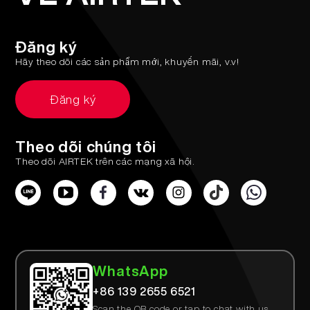
More >
Đăng ký
Hãy theo dõi các sản phẩm mới, khuyến mãi, v.v!
Đăng ký
Theo dõi chúng tôi
Theo dõi AIRTEK trên các mạng xã hội.
WhatsApp
+86 139 2655 6521
Scan the QR code or tap to chat with us