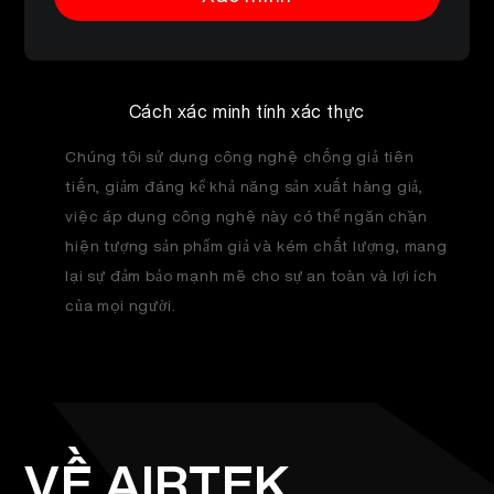
VI
VỀ CHÚNG TÔI
XÁC MINH SẢN PHẨM
English
LIÊN HỆ CHÚNG TÔI
Cách xác minh tính xác thực
CÂU HỎI THƯỜNG GẶP
Chúng tôi sử dụng công nghệ chống giả tiên
Español
tiến, giảm đáng kể khả năng sản xuất hàng giả,
việc áp dụng công nghệ này có thể ngăn chặn
Русский
hiện tượng sản phẩm giả và kém chất lượng, mang
lại sự đảm bảo mạnh mẽ cho sự an toàn và lợi ích
Deutsch
của mọi người.
日本語
繁體中文
VỀ AIRTEK