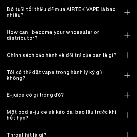
và vứt đi khi hết tinh dầu. Tuy nhiên, giống như các loại
Độ tuổi tối thiểu để mua AIRTEK VAPE là bao
VI
VỀ CHÚNG TÔI
XÁC MINH SẢN PHẨM
vape khác, vape dùng một lần có thể chứa nicotine,
nhiêu?
hương liệu, propylene glycol và glycerin, được làm nóng
Chúng tôi chỉ bán cho những người trên 21 tuổi.
English
thành một dạng khí aerosol mà người dùng hít vào. Cả
LIÊN HỆ CHÚNG TÔI
CÂU HỎI THƯỜNG GẶP
How can I become your whoesaler or
hai đều không an toàn khi sử dụng.
distributor?
Vui lòng điền vào mẫu đăng ký của chúng tôi
TẠI ĐÂY
.
Español
Chính sách bảo hành và đổi trả của bạn là gì?
For any product bought directly from AIRTEK VAPE
Русский
website, our return policy is valid for 90 days from the
Tôi có thể đặt vape trong hành lý ký gửi
date of receiving. 90 days’ warranty doesn’t include
không?
damages caused by accidents, abusement,
Bạn có thể mang vape theo trong hành lý xách tay
Deutsch
disassembly, changed customizations or misuse of
nhưng không được lưu trữ trong hành lý ký gửi.
E-juice có gì trong đó?
users.
Nước vape hoặc e-liquid là chất lỏng được hóa hơi
日本語
thành một đám mây aerosol. Nước vape thường chứa ba
Một pod e-juice sẽ kéo dài bao lâu trước khi
thành phần: propylene glycol và/hoặc glycerin, hóa
hết hạn?
繁體中文
chất để tạo hương vị và nicotine.
12 tháng là thời gian sử dụng tối đa khi các pod e-juice
được lưu trữ đúng cách.
Throat hit là gì?