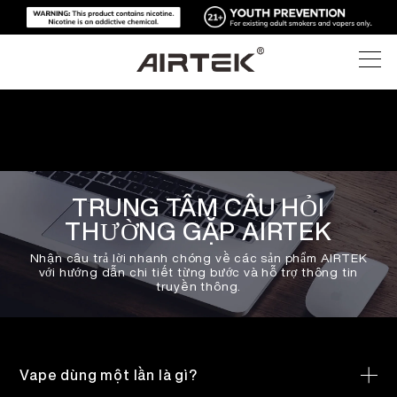
SẢN PHẨM
CỬA HÀNG TRỰC TUYẾN
TẤT CẢ
TRUNG TÂM CÂU HỎI
CÔNG NGHỆ CAO
THƯỜNG GẶP AIRTEK
CỬA HÀNG TRỰC TUYẾN
VAPE DÙNG MỘT LẦN
Nhận câu trả lời nhanh chóng về các sản phẩm AIRTEK
với hướng dẫn chi tiết từng bước và hỗ trợ thông tin
BLOG
MÁY CÓ THỂ THAY THẾ
truyền thông.
HỖ TRỢ
BLOG
POD CÓ THỂ THAY THẾ
Vape dùng một lần là gì?
VỀ CHÚNG TÔI
BỘ DỮ LIỆU TRUYỀN THÔNG
Một chiếc vape dùng một lần được thiết kế để sử dụng