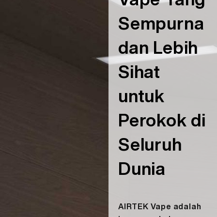
MS
MENGENAI KAMI
Sempurna
PENYAHVERIFIKASIAN PRODUK
dan Lebih
English
HUBUNGI KAMI
FAQ
Sihat
Español
untuk
Русский
Perokok di
Deutsch
Seluruh
日本語
Dunia
繁體中文
AIRTEK Vape adalah