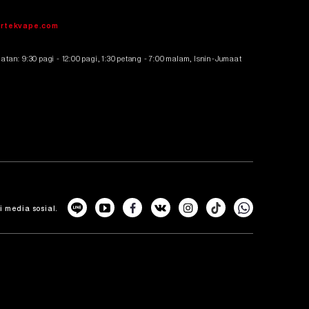
irtekvape.com
tan: 9:30 pagi - 12:00 pagi, 1:30 petang - 7:00 malam, Isnin-Jumaat
i media sosial.