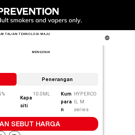
AM TALIAN
TEKNOLOGI MAJU
ENYAHVERIFIKASIAN PRODUK
MENGENAI KAMI
HUBUNGI KAMI
FAQ
MENGENAI
S
PANAS
BARU
S
Penerangan
5%
10.0ML
Kum
HYPERCO
Kapa
para
IL M
siti
SLIM
FIT
GO
n
series
FIT PODS
AN SEBUT HARGA