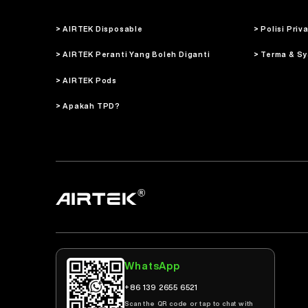
> AIRTEK Disposable
> Polisi Priv
> AIRTEK Peranti Yang Boleh Diganti
> Terma & Sy
> AIRTEK Pods
> Apakah TPD?
WhatsApp
+86 139 2655 6521
Scan the QR code or tap to chat with