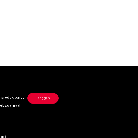
 produk baru,
Langgan
sebagainya!
ami