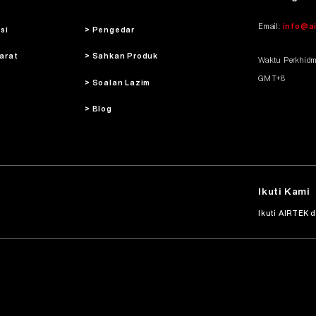
Email:
info@a
asi
> Pengedar
arat
> Sahkan Produk
Waktu Perkhidma
GMT+8
> Soalan Lazim
> Blog
Ikuti Kami
Ikuti AIRTEK d