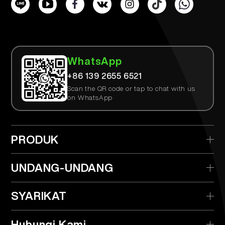
WhatsApp
+86 139 2655 6521
Scan the QR code or tap to chat with us
on WhatsApp
PRODUK
> AIRTEK Disposable
UNDANG-UNDANG
> AIRTEK Peranti Yang Boleh Diganti
> Polisi Privasi
SYARIKAT
> AIRTEK Pods
> Terma & Syarat
> Apakah TPD?
> Pengedar
Hubungi Kami