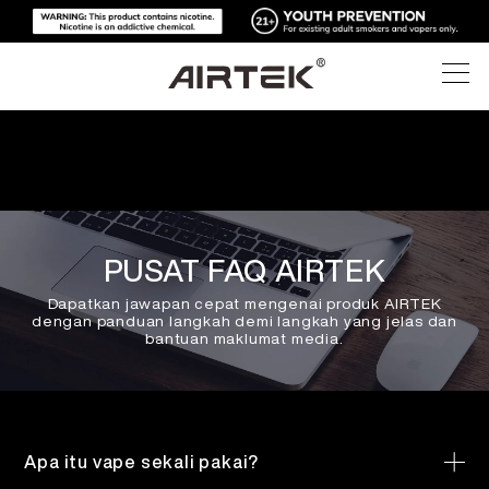
PRODUK
KEDAI DALAM TALIAN
SEMUA
PUSAT FAQ AIRTEK
TEKNOLOGI MAJU
KEDAI DALAM TALIAN
VAPE BERSIFAT BUANG
Dapatkan jawapan cepat mengenai produk AIRTEK
dengan panduan langkah demi langkah yang jelas dan
BLOG
bantuan maklumat media.
PERANTI YANG BOLEH DIGANTI
SOKONGAN
BLOG
POD YANG BOLEH DIGANTI
MENGENAI
Apa itu vape sekali pakai?
KIT MEDIA
Vape sekali pakai direka untuk digunakan dan dibuang