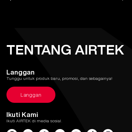
More >
'Throat hit' adalah rasa di tekak anda apabila anda
menghisap rokok tradisional. Sesetengah orang
menikmatinya dan ingin mensimulasikan pengalaman ini
ketika merokok elektronik, manakala yang lain lebih
suka peranti vape yang meminimumkan rasa ini.
TENTANG AIRTEK
Langgan
Tunggu untuk produk baru, promosi, dan sebagainya!
Langgan
Ikuti Kami
Ikuti AIRTEK di media sosial.