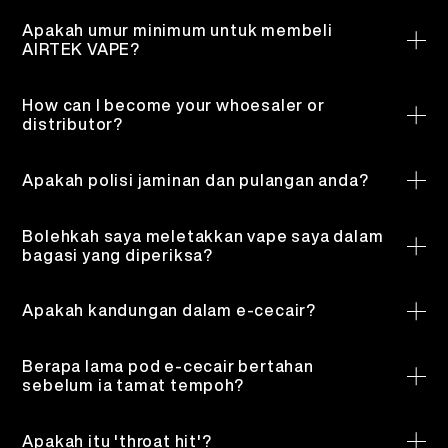
apabila e-cecair habis. Walau bagaimanapun, seperti
MS
Apakah umur minimum untuk membeli
MENGENAI KAMI
PENYAHVERIFIKASIAN PRODUK
vape lain, vape sekali pakai boleh mengandungi nikotin,
AIRTEK VAPE?
perisa, propilena glikol, dan gliserin yang dipanaskan
Kami hanya menjual kepada mereka yang berumur lebih
English
menjadi aerosol yang dihidu oleh pengguna. Kedua-
HUBUNGI KAMI
dari 21 tahun.
FAQ
How can I become your whoesaler or
duanya tidak selamat digunakan.
distributor?
Sila isi borang permohonan kami
DI SINI
.
Español
Apakah polisi jaminan dan pulangan anda?
For any product bought directly from AIRTEK VAPE
Русский
website, our return policy is valid for 90 days from the
Bolehkah saya meletakkan vape saya dalam
date of receiving. 90 days’ warranty doesn’t include
bagasi yang diperiksa?
Deutsch
damages caused by accidents, abusement,
Anda boleh membawa vape bersama anda dalam
disassembly, changed customizations or misuse of
bagasi tangan, tetapi ia tidak boleh disimpan dalam
Apakah kandungan dalam e-cecair?
users.
bagasi yang diperiksa.
Vape juice atau e-cecair adalah cecair yang
日本語
dipanaskan menjadi awan aerosol. Vape juice biasanya
Berapa lama pod e-cecair bertahan
mengandungi tiga bahan: propilena glikol dan/atau
sebelum ia tamat tempoh?
繁體中文
gliserin, bahan kimia untuk perisa dan nikotin.
12 bulan adalah jangka hayat apabila pod e-cecair
anda disimpan dengan betul.
Apakah itu 'throat hit'?