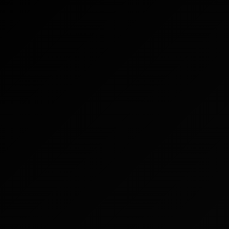
MS
MENGENAI KAMI
PENYAHVERIFIKASIAN PRODUK
English
HUBUNGI KAMI
FAQ
Español
Русский
Deutsch
日本語
繁體中文