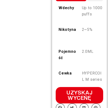
PL
Wdechy
Up to 1000
O NAS
WERYFIKACJA PRODUKTU
puffs
English
KONTAKT Z NAMI
FAQ
Nikotyna
2~5%
Español
Pojemno
2.0ML
Русский
ść
Deutsch
Cewka
HYPERCOI
L M series
日本語
UZYSKAJ
繁體中文
WYCEŃĘ