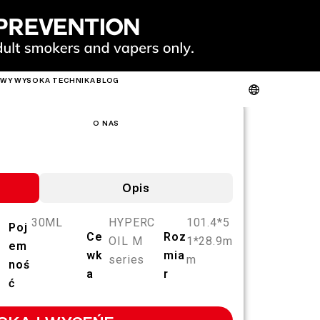
OWY
WYSOKA TECHNIKA
BLOG
E
WERYFIKACJA PRODUKTU
O NAS
KONTAKT Z NAMI
FAQ
O NAS
C
GORĄC
NOWY
C
E
Opis
30ML
HYPERC
101.4*5
Poj
Ce
Roz
OIL M
1*28.9m
em
SLIM
FIT
GO
wk
mia
series
m
FIT PODS
noś
a
r
ć