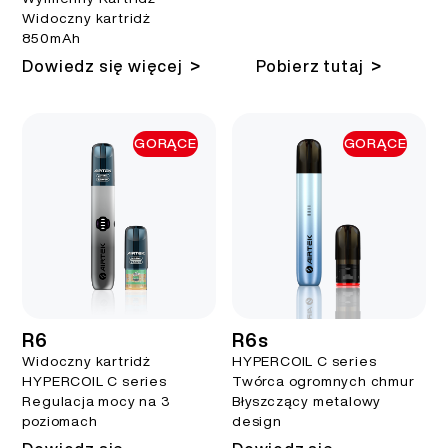
Widoczny kartridż
850mAh
>
>
Dowiedz się więcej
Pobierz tutaj
GORĄCE
GORĄCE
R6
R6s
Widoczny kartridż
HYPERCOIL C series
HYPERCOIL C series
Twórca ogromnych chmur
Regulacja mocy na 3
Błyszczący metalowy
poziomach
design