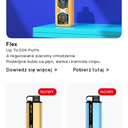
PL
O NAS
WERYFIKACJA PRODUKTU
English
KONTAKT Z NAMI
FAQ
Español
Flex
Up To 50K Puffs
4 regulowane poziomy chłodzenia
Русский
Podwójne kubki na płyn, siatka i kontrola chipu.
>
>
Dowiedz się więcej
Pobierz tutaj
Deutsch
NOWY
NOWY
日本語
繁體中文