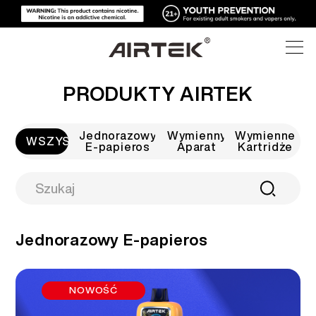
PRODUKTY AIRTEK
PRODUKTY
Jednorazowy
Wymienny
Wymienne
SKLEP INTERNETOWY
WSZYSTKO
WSZYSTKO
E-papieros
Aparat
Kartridże
WYSOKA TECHNIKA
SKLEP INTERNETOWY
JEDNORAZOWY E-PAPIEROS
BLOG
WYMIENNY APARAT
Jednorazowy E-papieros
POMOC
BLOG
WYMIENNE KARTRIDŻE
NOWOŚĆ
O NAS
ZESTAWY MEDIALNE