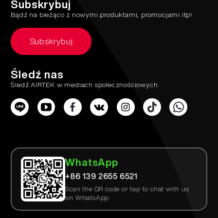
Subskrybuj
Bądź na bieżąco z nowymi produktami, promocjami itp!
Subskrybuj
Śledź nas
Śledź AIRTEK w mediach społecznościowych.
WhatsApp
+86 139 2655 6521
Scan the QR code or tap to chat with us
on WhatsApp