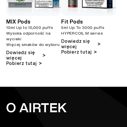
MIX Pods
Fit Pods
10ml Up to 10,000 puffs
5ml Up To 3000 puffs
Wysoka odporność na
HYPERCOIL M series
wycieki
Dowiedz się
>
Więcej smaków do wyboru
więcej
>
Pobierz tutaj
Dowiedz się
>
więcej
>
Pobierz tutaj
O AIRTEK