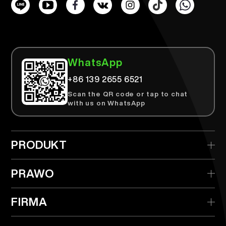
WhatsApp
+86 139 2655 6521
Scan the QR code or tap to chat
with us on WhatsApp
PRODUKT
> AIRTEK Jednorazowy
PRAWO
> AIRTEK Wymienny Aparat
> Polityka prywatności
FIRMA
> AIRTEK Kartridże
> Warunki użytkowania
> Czym jest TPD?
> Dystrybutor