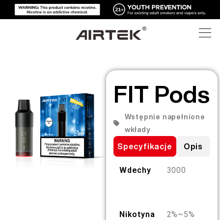
PRODUKTY
FIT Pods
SKLEP INTERNETOWY
WSZYSTKO
Wstępnie napełnione
WYSOKA TECHNIKA
SKLEP INTERNETOWY
JEDNORAZOWY E-PAPIEROS
wkłady
Specyfikacje
Opis
BLOG
WYMIENNY APARAT
Wdechy
3000
POMOC
BLOG
WYMIENNE KARTRIDŻE
O NAS
ZESTAWY MEDIALNE
Nikotyna
2%~5%