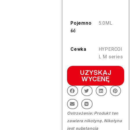
PL
O NAS
WERYFIKACJA PRODUKTU
Pojemno
5.0ML
English
KONTAKT Z NAMI
FAQ
ść
Español
Cewka
HYPERCOI
L M series
Русский
UZYSKAJ
WYCEŃĘ
Deutsch
日本語
Ostrzeżenie: Produkt ten
繁體中文
zawiera nikotynę. Nikotyna
jest substancją