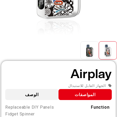
AR
من نحن
تحقق من المنتج
English
اتصل بنا
الأسئلة المتكررة
Español
Русский
Airplay
Deutsch
الجهاز القابل للاستبدال
日本語
المواصفات
الوصف
繁體中文
Replaceable DIY Panels
Function
Fidget Spinner