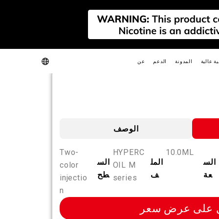
ية عالية
المدونة
الدعم
عن
جديد
الوصف
Two-
HYPERC
10.0ML
الس
المل
الس
color
OIL M
GO
FIT
SLIM
عة
ف
طح
injectio
series
FIT PODS
n
 على عرض سعر