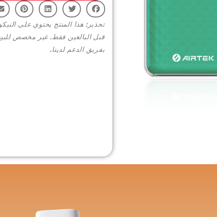
تحذير: هذا المنتج يحتوي على النيكو
قبل البالغين فقط. غير مخصص للبيع
بفريق الدعم لدينا.