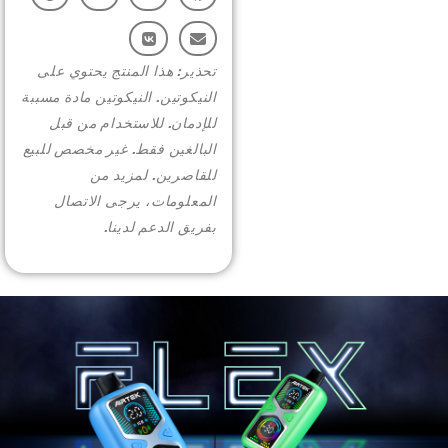
More >
تحذير: هذا المنتج يحتوي على
النيكوتين. النيكوتين مادة مسببة
للإدمان. للاستخدام من قبل
البالغين فقط. غير مخصص للبيع
للقاصرين. لمزيد من
المعلومات، يرجى الاتصال
بفريق الدعم لدينا.