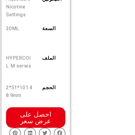
Nicotine
AR
من نحن
تحقق من المنتج
Settings
English
السعة
30ML
اتصل بنا
الأسئلة المتكررة
Español
الملف
HYPERCOI
Русский
L M series
Deutsch
الحجم
101.4*51*2
8.9mm
日本語
احصل على
عرض سعر
繁體中文