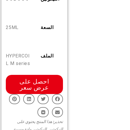
AR
من نحن
تحقق من المنتج
English
السعة
25ML
اتصل بنا
الأسئلة المتكررة
Español
الملف
HYPERCOI
Русский
L M series
Deutsch
احصل على
عرض سعر
日本語
繁體中文
تحذير: هذا المنتج يحتوي على
النيكوتين. النيكوتين مادة مسببة