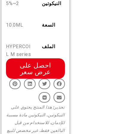
النيكوتين
2~5%
AR
من نحن
تحقق من المنتج
السعة
10.0ML
English
اتصل بنا
الأسئلة المتكررة
Español
الملف
HYPERCOI
L M series
Русский
احصل على
عرض سعر
Deutsch
日本語
تحذير: هذا المنتج يحتوي على
النيكوتين. النيكوتين مادة مسببة
繁體中文
للإدمان. للاستخدام من قبل
البالغين فقط. غير مخصص للبيع