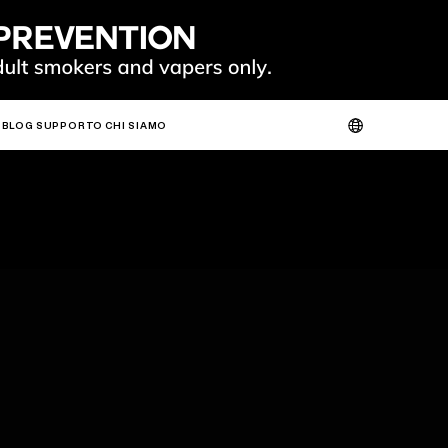
IES
 AND STABILITY,
BLOG
SUPPORTO
CHI SIAMO
RMANCE THAN CONVENTIONAL CERAMIC COILS.
VERIFICA DEL PRODOTTO
SU DI NOI
CONTATTACI
FAQ
O
CALDO
NUOVO
O
SLIM
FIT
GO
FIT PODS