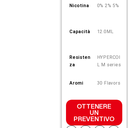
Nicotina
0% 2% 5%
IT
SU DI NOI
VERIFICA DEL PRODOTTO
English
CONTATTACI
FAQ
Capacità
12.0ML
Español
Resisten
HYPERCOI
Русский
za
L M series
Deutsch
Aromi
30 Flavors
日本語
OTTENERE
UN
繁體中文
PREVENTIVO