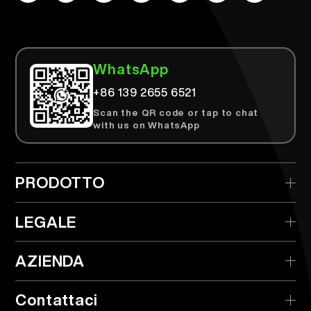
WhatsApp
+86 139 2655 6521
Scan the QR code or tap to chat
with us on WhatsApp
PRODOTTO
> AIRTEK Monouso
LEGALE
> AIRTEK Dispositivo Sostituibile
> Politica sulla Privacy
AZIENDA
> AIRTEK Pods
> Termini e Condizioni
> Cos'è il TPD?
> Distributore
Contattaci