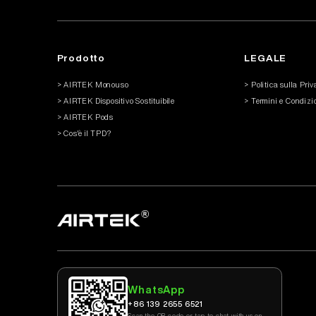
Prodotto
LEGALE
> AIRTEK Monouso
> Politica sulla Pri
> AIRTEK Dispositivo Sostituibile
> Termini e Condizi
> AIRTEK Pods
> Cos'è il TPD?
WhatsApp
+86 139 2655 6521
Scan the QR code or tap to chat with us on