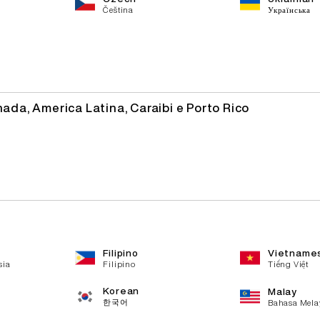
Čeština
Українська
nada, America Latina, Caraibi e Porto Rico
Filipino
Vietname
sia
Filipino
Tiếng Việt
Korean
Malay
한국어
Bahasa Mela