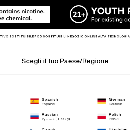
TIVO SOSTITUIBILE
POD SOSTITUIBILI
NEGOZIO ONLINE
ALTA TECNOLOGIA
KIT MEDIA
NUOVO
CALDO
NUOVO
CALDO
NUOVO
CALD
CALDO
CALDO
CALD
Scegli il tuo Paese/Regione
Spanish
German
E
R6
PRIME 40K
R6S
LEADER
MIX
3.0ML R6 MAX PODS
2.0ML R6 PRO PODS
MIX PODS
Español
Deutsch
Scopri di più >
Scopri di più >
Russian
Polish
Scopri di più >
Русский (Russkiy)
Polski
Czech
Ukrainian