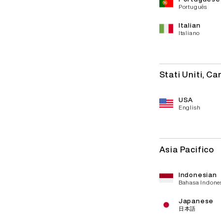
Português
Italian
Italiano
Stati Uniti, Ca
USA
English
Asia Pacifico
Indonesian
Bahasa Indone
Japanese
日本語