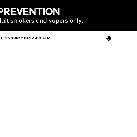
BLOG
SUPPORTO
CHI SIAMO
VERIFICA DEL PRODOTTO
SU DI NOI
CONTATTACI
FAQ
O
CALDO
NUOVO
O
SLIM
FIT
GO
FIT PODS