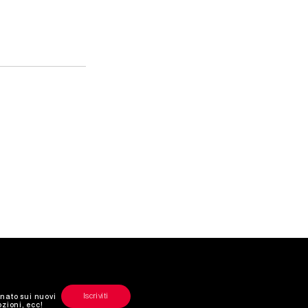
Iscriviti
nato sui nuovi
ozioni, ecc!