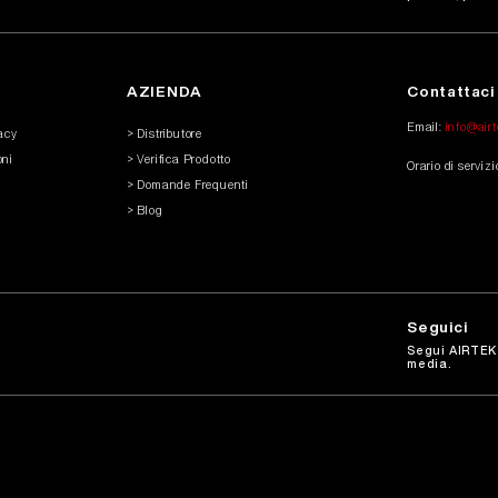
AZIENDA
Contattaci
Email:
info@air
vacy
> Distributore
oni
> Verifica Prodotto
Orario di serviz
> Domande Frequenti
> Blog
Seguici
Segui AIRTEK 
media.