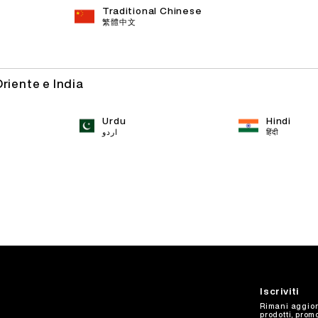
Traditional Chinese
繁體中文
Oriente e India
Urdu
Hindi
اردو
हिंदी
Iscriviti
Rimani aggior
prodotti, prom