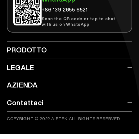
+86 139 2655 6521
Scan the QR code or tap to chat
with us on WhatsApp
PRODOTTO
> AIRTEK Monouso
LEGALE
> AIRTEK Dispositivo Sostituibile
> Politica sulla Privacy
AZIENDA
> AIRTEK Pods
> Termini e Condizioni
> Cos'è il TPD?
> Distributore
Contattaci
> Verifica Prodotto
COPYRIGHT © 2022 AIRTEK ALL RIGHTS RESERVED.
info@airtekvape.com
Email:
> Domande Frequenti
> Blog
Orario di servizio: 9:30-12:00, 13:30-19:00,