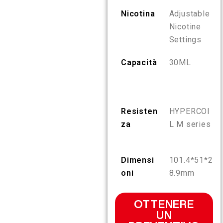
Nicotina
Adjustable
IT
SU DI NOI
VERIFICA DEL PRODOTTO
Nicotine
Settings
English
CONTATTACI
FAQ
Capacità
30ML
Español
Русский
Resisten
HYPERCOI
za
L M series
Deutsch
Dimensi
101.4*51*2
日本語
oni
8.9mm
繁體中文
OTTENERE
UN