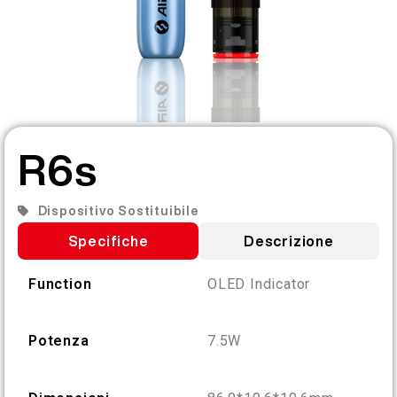
IT
SU DI NOI
VERIFICA DEL PRODOTTO
English
CONTATTACI
FAQ
Español
R6s
Русский
Dispositivo Sostituibile
Specifiche
Descrizione
Deutsch
Function
OLED Indicator
日本語
Potenza
7.5W
繁體中文